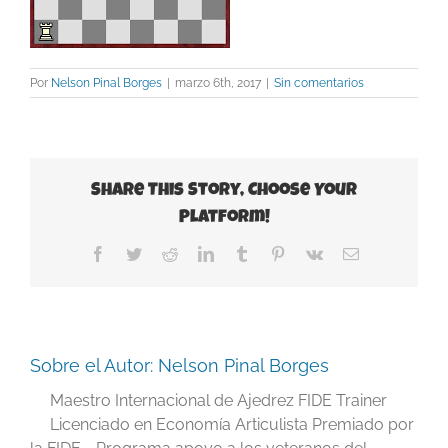
Por
Nelson Pinal Borges
|
marzo 6th, 2017
|
Sin comentarios
Share This Story, Choose Your
Platform!
Facebook
Twitter
Reddit
LinkedIn
Tumblr
Pinterest
Vk
Correo
electrónico
Sobre el Autor:
Nelson Pinal Borges
Maestro Internacional de Ajedrez FIDE Trainer
Licenciado en Economía Articulista Premiado por