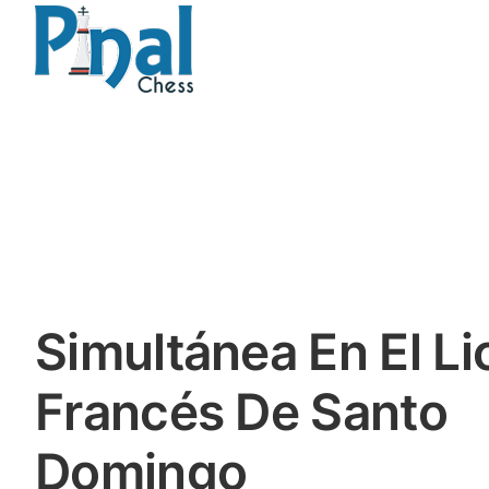
Saltar
al
contenido
Simultánea En El Li
Francés De Santo
Domingo