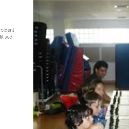
roident
it sed.