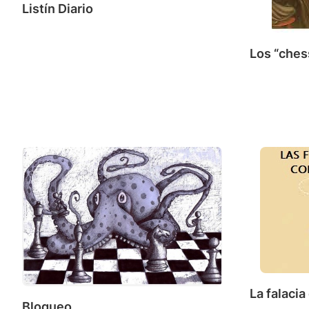
Listín Diario
Los “ches
La falaci
Bloqueo