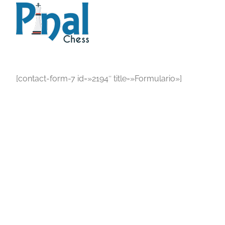
Saltar
al
contenido
[contact-form-7 id=»2194″ title=»Formulario»]