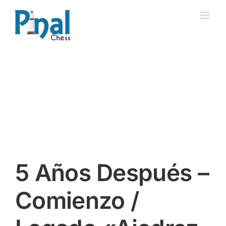
Saltar
al
contenido
5 Años Después –
Comienzo /