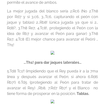
permite el avance de ambos.
La mejor jugada del blanco sería 2.Rc6 (No 2.Th8
por Rd7 y si 3.c6, 3…Tc6, capturando el peón con
jaque y tablas) 2…Rb8! (única jugada ya que si 2…
Rd8?, 3.Th8 Re7, 4.Tc8!, protegiendo el Peón con la
idea de Rb7 y avanzar el Peón para ganar) 3.Th8
Ra7, 4.Tc8 (El mejor chance para avanzar el Peón) …
Th1!
…Th1! para dar jaques laterales…
5.Td8 Tc1!! (impidiendo que el Rey pueda ir a la 7ma
línea y después avanzar el Peón; si ahora 6.Rd6
Rb7!) 6.Td5 (protegiendo al Peón para tratar de
avanzar el Rey) …Rb8, 7.Rd7 Rb7! y el Blanco no
tiene forma de prosperar en la posición.
Tablas.