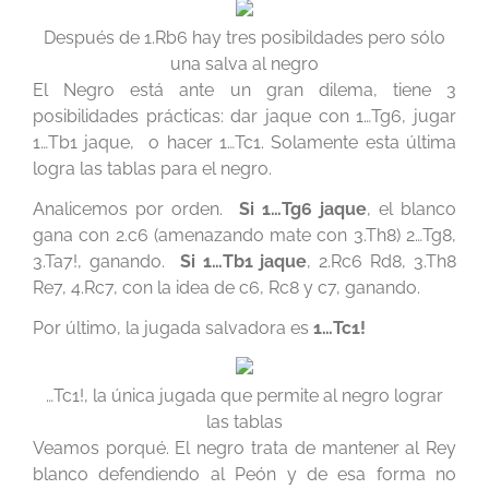
Después de 1.Rb6 hay tres posibildades pero sólo
una salva al negro
El Negro está ante un gran dilema, tiene 3
posibilidades prácticas: dar jaque con 1…Tg6, jugar
1…Tb1 jaque, o hacer 1…Tc1. Solamente esta última
logra las tablas para el negro.
Analicemos por orden.
Si 1…Tg6 jaque
, el blanco
gana con 2.c6 (amenazando mate con 3.Th8) 2…Tg8,
3.Ta7!, ganando.
Si 1…Tb1 jaque
, 2.Rc6 Rd8, 3.Th8
Re7, 4.Rc7, con la idea de c6, Rc8 y c7, ganando.
Por último, la jugada salvadora es
1…Tc1!
…Tc1!, la única jugada que permite al negro lograr
las tablas
Veamos porqué. El negro trata de mantener al Rey
blanco defendiendo al Peón y de esa forma no