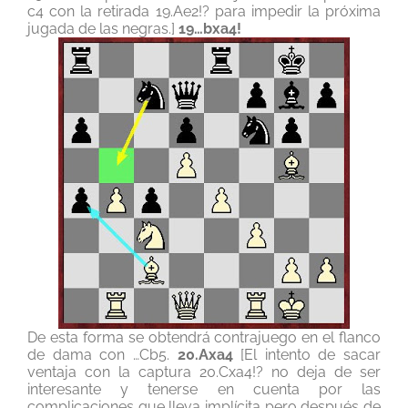
c4 con la retirada 19.Ae2!? para impedir la próxima
jugada de las negras.]
19…bxa4!
De esta forma se obtendrá contrajuego en el flanco
de dama con …Cb5.
20.Axa4
[El intento de sacar
ventaja con la captura 20.Cxa4!? no deja de ser
interesante y tenerse en cuenta por las
complicaciones que lleva implícita pero después de