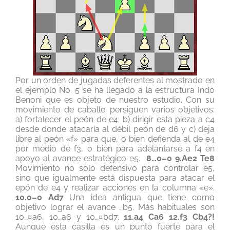
Por un orden de jugadas deferentes al mostrado en
el ejemplo No. 5 se ha llegado a la estructura Indo
Benoni que es objeto de nuestro estudio. Con su
movimiento de caballo persiguen varios objetivos:
a) fortalecer el peón de e4; b) dirigir esta pieza a c4
desde donde atacaría al débil peón de d6 y c) deja
libre al peón «f» para que, o bien defienda al de e4
por medio de f3, o bien para adelantarse a f4 en
apoyo al avance estratégico e5.
8…0–0 9.Ae2 Te8
Movimiento no solo defensivo para controlar e5,
sino que igualmente está dispuesta para atacar el
epón de e4 y realizar acciones en la columna «e».
10.0–0 Ad7
Una idea antigua que tiene como
objetivo lograr el avance …b5. Más habituales son
10…¤a6, 10…a6 y 10…¤bd7.
11.a4 Ca6 12.f3 Cb4?!
Aunque esta casilla es un punto fuerte para el