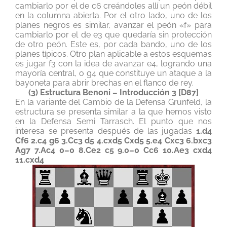
cambiarlo por el de c6 creándoles allí un peón débil
en la columna abierta. Por el otro lado, uno de los
planes negros es similar, avanzar el peón «f» para
cambiarlo por el de e3 que quedaría sin protección
de otro peón. Este es, por cada bando, uno de los
planes típicos. Otro plan aplicable a estos esquemas
es jugar f3 con la idea de avanzar e4, logrando una
mayoría central, o g4 que constituye un ataque a la
bayoneta para abrir brechas en el flanco de rey.
(3) Estructura Benoni – Introducción 3 [D87]
En la variante del Cambio de la Defensa Grunfeld, la
estructura se presenta similar a la que hemos visto
en la Defensa Semi Tarrasch. El punto que nos
interesa se presenta después de las jugadas
1.d4
Cf6 2.c4 g6 3.Cc3 d5 4.cxd5 Cxd5 5.e4 Cxc3 6.bxc3
Ag7 7.Ac4 0–0 8.Ce2 c5 9.0–0 Cc6 10.Ae3 cxd4
11.cxd4