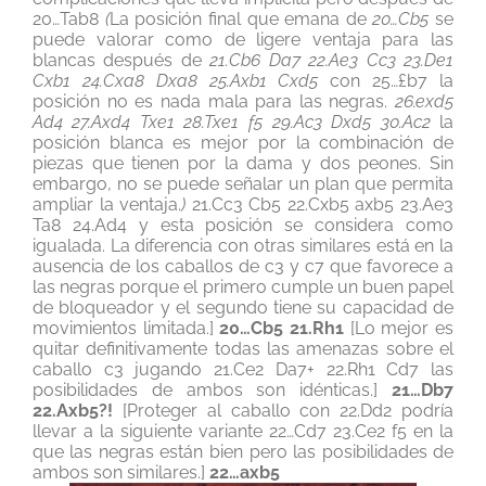
20…Tab8
(
La posición final que emana de
20…Cb5
se
puede valorar como de ligere ventaja para las
blancas después de
21.Cb6 Da7 22.Ae3 Cc3 23.De1
Cxb1 24.Cxa8 Dxa8 25.Axb1 Cxd5
con 25…£b7 la
posición no es nada mala para las negras.
26.exd5
Ad4 27.Axd4 Txe1 28.Txe1 f5 29.Ac3 Dxd5 30.Ac2
la
posición blanca es mejor por la combinación de
piezas que tienen por la dama y dos peones. Sin
embargo, no se puede señalar un plan que permita
ampliar la ventaja.
)
21.Cc3 Cb5 22.Cxb5 axb5 23.Ae3
Ta8 24.Ad4 y esta posición se considera como
igualada. La diferencia con otras similares está en la
ausencia de los caballos de c3 y c7 que favorece a
las negras porque el primero cumple un buen papel
de bloqueador y el segundo tiene su capacidad de
movimientos limitada.]
20…Cb5 21.Rh1
[Lo mejor es
quitar definitivamente todas las amenazas sobre el
caballo c3 jugando 21.Ce2 Da7+ 22.Rh1 Cd7 las
posibilidades de ambos son idénticas.]
21…Db7
22.Axb5?!
[Proteger al caballo con 22.Dd2 podría
llevar a la siguiente variante 22…Cd7 23.Ce2 f5 en la
que las negras están bien pero las posibilidades de
ambos son similares.]
22…axb5