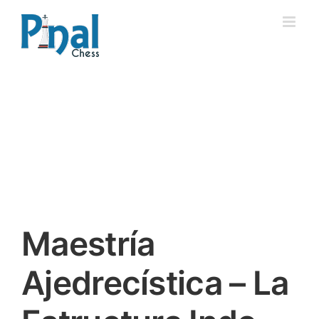
Saltar
al
contenido
Maestría
Ajedrecística – La