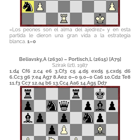
«Los peones son el alma del ajedrez» y en esta
partida le dieron una gran vida a la estrategia
blanca.
1–0
Beliavsky,A (2630) – Portisch,L (2615) [A79]
Szirak (izt), 1987
1.d4 Cf6 2.c4 e6 3.Cf3 c5 4.d5 exd5 5.cxd5 d6
6.Cc3 g6 7.e4 Ag7 8.Ae2 0–0 9.0–0 Ca6 10.Cd2 Te8
11.f3 Cc7 12.a4 b6 13.Cc4 Aa6 14.Ag5 Dd7