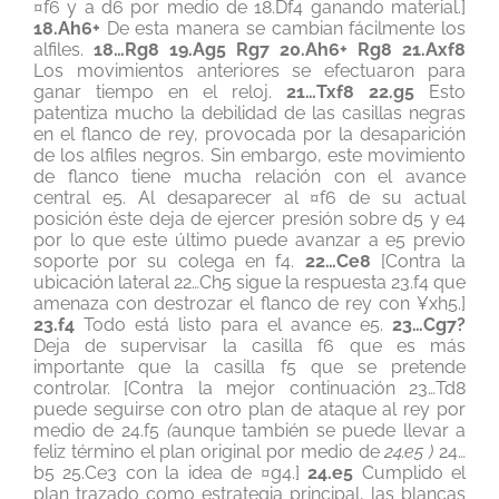
¤f6 y a d6 por medio de 18.Df4 ganando material.]
18.Ah6+
De esta manera se cambian fácilmente los
alfiles.
18…Rg8 19.Ag5 Rg7 20.Ah6+ Rg8 21.Axf8
Los movimientos anteriores se efectuaron para
ganar tiempo en el reloj.
21…Txf8 22.g5
Esto
patentiza mucho la debilidad de las casillas negras
en el flanco de rey, provocada por la desaparición
de los alfiles negros. Sin embargo, este movimiento
de flanco tiene mucha relación con el avance
central e5. Al desaparecer al ¤f6 de su actual
posición éste deja de ejercer presión sobre d5 y e4
por lo que este último puede avanzar a e5 previo
soporte por su colega en f4.
22…Ce8
[Contra la
ubicación lateral 22…Ch5 sigue la respuesta 23.f4 que
amenaza con destrozar el flanco de rey con ¥xh5.]
23.f4
Todo está listo para el avance e5.
23…Cg7?
Deja de supervisar la casilla f6 que es más
importante que la casilla f5 que se pretende
controlar. [Contra la mejor continuación 23…Td8
puede seguirse con otro plan de ataque al rey por
medio de 24.f5
(
aunque también se puede llevar a
feliz término el plan original por medio de
24.e5 )
24…
b5 25.Ce3 con la idea de ¤g4.]
24.e5
Cumplido el
plan trazado como estrategia principal, las blancas