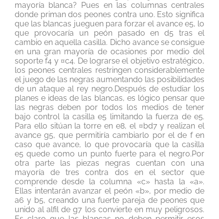
mayoría blanca? Pues en las columnas centrales
donde priman dos peones contra uno. Esto significa
que las blancas jueguen para forzar el avance e5, lo
que provocaría un peón pasado en d5 tras el
cambio en aquella casilla. Dicho avance se consigue
en una gran mayoría de ocasiones por medio del
soporte f4 y ¤c4. De lograrse el objetivo estratégico,
los peones centrales restringen considerablemente
el juego de las negras aumentando las posibilidades
de un ataque al rey negro.Después de estudiar los
planes e ideas de las blancas, es lógico pensar que
las negras deben por todos los medios de tener
bajo control la casilla e5 limitando la fuerza de e5.
Para ello sitúan la torre en e8, el ¤bd7 y realizan el
avance g5, que permitiría cambiarlo por el de f en
caso que avance, lo que provocaría que la casilla
e5 quede como un punto fuerte para el negro.Por
otra parte las piezas negras cuentan con una
mayoría de tres contra dos en el sector que
comprende desde la columna «c» hasta la «a».
Ellas intentarán avanzar el peón «b», por medio de
a6 y b5, creando una fuerte pareja de peones que
unido al alfil de g7 los convierte en muy peligrosos.
Es claro que las blancas no deben permitir esos