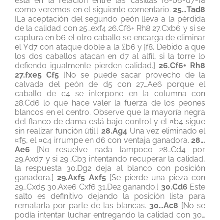
está en la relación entre las casillas f6-b6-d7-f8
como veremos en el siguiente comentario.
25…Tad8
[La aceptación del segundo peón lleva a la pérdida
de la calidad con 25…exf4 26.Cf6+ Rh8 27.Cxb6 y si se
captura en b6 el otro caballo se encarga de eliminar
el ¥d7 con ataque doble a la £b6 y ¦f8. Debido a que
los dos caballos atacan en d7 al alfil, si la torre lo
defiendo igualmente pierden calidad.]
26.Cf6+ Rh8
27.fxe5 Cf5
[No se puede sacar provecho de la
calvada del peón de d5 con 27…Ae6 porque el
caballo de c4 se interpone en la columna con
28.Cd6 lo que hace valer la fuerza de los peones
blancos en el centro. Observe que la mayoría negra
del flanco de dama está bajo control y el ¤b4 sigue
sin realizar función útil.]
28.Ag4
Una vez eliminado el
¤f5, el ¤c4 irrumpe en d6 con ventaja ganadora.
28…
Ae6
[No resuelve nada tampoco 28…Cd4 por
29.Axd7 y si 29…Cb3 intentando recuperar la calidad,
la respuesta 30.Dg2 deja al blanco con posición
ganadora.]
29.Axf5 Axf5
[Se pierde una pieza con
29…Cxd5 30.Axe6 Cxf6 31.De2 ganando.]
30.Cd6
Este
salto es definitivo dejando la posición lista para
rematarla por parte de las blancas.
30…Ac8
[No se
podía intentar luchar entregando la calidad con 30…