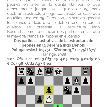
peones en línea en la quinta fila por lo que
generalmente juegan a4 seguido de a5 para
quebrar la estructura negra con a5xb6 en caso que
aquéllas jueguen b5. Estos son, en sentido general
los planes e ideas que se deben tener en cuenta
cuando se presenta la estructura Indo
Benoni.Pasemos a estudiar dos partidas en las que
la mayoría blanca se impone en el centro.
Dos partidas ilustrativas de la estructura de
peones en la Defensa Indo Benoni
Polugaevsky,L (2575) – Wedberg,T (2475) [A79]
Haninge, 1988
1.d4 Cf6 2.c4 e6 3.Cf3 c5 4.d5 exd5 5.cxd5 d6
6.Cc3 g6 7.Cd2 Ag7 8.e4