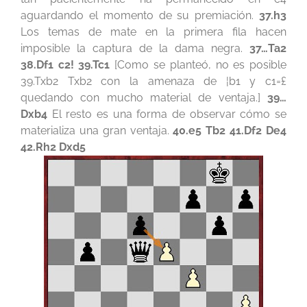
aguardando el momento de su premiación.
37.h3
Los temas de mate en la primera fila hacen
imposible la captura de la dama negra.
37…Ta2
38.Df1 c2! 39.Tc1
[Como se planteó, no es posible
39.Txb2 Txb2 con la amenaza de ¦b1 y c1=£
quedando con mucho material de ventaja.]
39…
Dxb4
El resto es una forma de observar cómo se
materializa una gran ventaja.
40.e5 Tb2 41.Df2 De4
42.Rh2 Dxd5