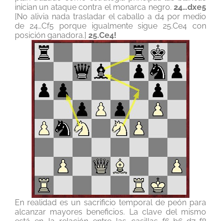
inician un ataque contra el monarca negro.
24…dxe5
[No alivia nada trasladar el caballo a d4 por medio
de 24…Cf5 porque igualmente sigue 25.Ce4 con
posición ganadora.]
25.Ce4!
En realidad es un sacrificio temporal de peón para
alcanzar mayores beneficios. La clave del mismo