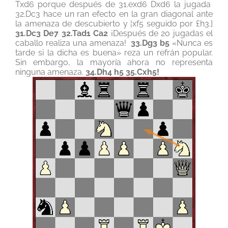
Txd6 porque después de 31.exd6 Dxd6 la jugada
32.Dc3 hace un ran efecto en la gran diagonal ante
la amenaza de descubierto y ¦xf5 seguido por £h3.]
31.Dc3 De7 32.Tad1 Ca2
¡Después de 20 jugadas el
caballo realiza una amenaza!
33.Dg3 b5
«Nunca es
tarde si la dicha es buena» reza un refrán popular.
Sin embargo, la mayoría ahora no representa
ninguna amenaza.
34.Dh4 h5
35.Cxh5!