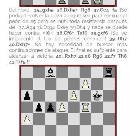
Definitivo.
35…gxh5 36.Dxh5+ Rg8 37.Ce4 f5
[Se
podía devolver la pieza aunque sea para eliminar al
peón de e5 pero es inútil toda resistencia después
de 37…Ag4 38.Dxg4 Dxe5 39.Dh4 y nada se puede
hacer contra ¤f6+]
38.Cf6+ Txf6 39.gxf6
¡Se ve
imponente el trío de peones centrales!
39…Dh7
40.Dxh7+
No hay necesidad de buscar más
continuaciones de ataque. El final es suficiente para
alcanzar la victoria.
40…Rxh7 41.e6 Rg6 42.f7 Th8
43.Txf5 !!