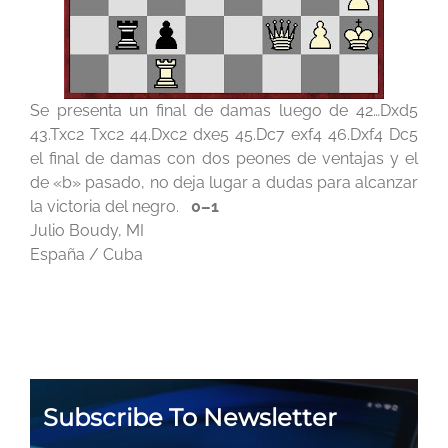
Se presenta un final de damas luego de 42…Dxd5
43.Txc2 Txc2 44.Dxc2 dxe5 45.Dc7 exf4 46.Dxf4 Dc5
el final de damas con dos peones de ventajas y el
de «b» pasado, no deja lugar a dudas para alcanzar
la victoria del negro.
0–1
Julio Boudy, MI
España / Cuba
Subscribe To Newsletter