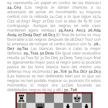
e4 representa un papel en contra de las blancas.]
24…Ce3
[Las negras le darían chances a su
adversario de poner en movimiento su mayoría
central con la retirada 24…Ce5 a lo que sigue 25.f4
Cd3 26.Axg7 Rxg7 27.Dd2 con la idea de f5-f6 con
contrajuego. Aunque las negras en este caso
mantienen ligera ventaja.]
25.Axe3 Axc3 26.Ad4
Axd4 27.Dxd4 Da7! 28.Dc3
[El final de torres es muy
favorable a las negras después de 28.Dxa7 Txa7 con
la amenaza de romper el centro blanco con f5.;
28…
De7 29.Ta1
Las blancas llevan a cabo la mejor
defensa.
29…Txa1 30.Dxa1
[De igual valor evaluativo
resulta 30.Txa1 f5! 31.Te1 De5 32.Dxe5 Txe5 cuyo final
es ligeramente mejor para el negro pero la posición
pasiva de las torre blanca hace del mismo una
defensa muy incómoda.]
30…Tc8 31.Tc1 Dc7 32.Dc3
[Las blancas se han defendido bien por lo que las
negras no han podido mejorar su posición. En estos
momentos lo mejor era 32.Da6 tocando las
debilidades negras de b5 y d6.]
32…Ta8