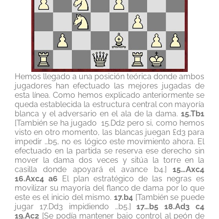
Hemos llegado a una posición teórica donde ambos
jugadores han efectuado las mejores jugadas de
esta línea. Como hemos explicado anteriormente se
queda establecida la estructura central con mayoría
blanca y el adversario en el ala de la dama.
15.Tb1
[También se ha jugado 15.Dd2 pero si, como hemos
visto en otro momento, las blancas juegan £d3 para
impedir …b5, no es lógico este movimiento ahora. El
efectuado en la partida se reserva ese derecho sin
mover la dama dos veces y sitúa la torre en la
casilla donde apoyará el avance b4.]
15…Axc4
16.Axc4 a6
El plan estratégico de las negras es
movilizar su mayoría del flanco de dama por lo que
este es el inicio del mismo.
17.b4
[También se puede
jugar 17.Dd3 impidiendo …b5.]
17…b5 18.Ad3 c4
19.Ac2
[Se podía mantener bajo control al peón de