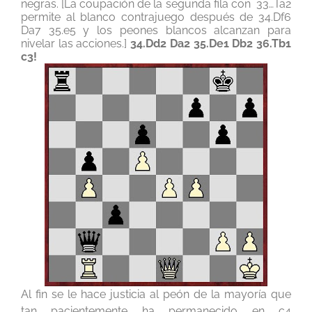
negras. [La coupación de la segunda fila con 33…Ta2
permite al blanco contrajuego después de 34.Df6
Da7 35.e5 y los peones blancos alcanzan para
nivelar las acciones.]
34.Dd2
Da2 35.De1 Db2 36.Tb1
c3!
Al fin se le hace justicia al peón de la mayoría que
tan pacientemente ha permanecido en c4