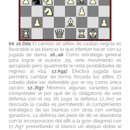
b6 16.Dd2
El cambio de alfiles de casillas negras es
favorable a las blancas lo que intentan hacer con su
jugada de dama.
16…a6
Como estrategia general
para lograr el avance …b5, este movimiento es
apropiado pero igualmente le resta posibilidades de
regreso al ¤b4.
17.Ag5!
Efectiva jugada que
permitirá cambiar de forma forzada los alfiles. El
caballo debe ser defendido por el rey como única
opción.
17…Rg7
Miremos algunas variantes para
comprender el por qué de lo obligatorio de esta
defensa con el rey. [Al jugar la defensa 17…Ae7 se
descuida la casilla e5 permitiendo el cumplimiento
estratégico de las blancas con 18.e5 con ventaja
ganadora.; La defensa del peón de d6 se abandona
con la incorporación del alfil a la gran diagonal con
17…Ag7 presentando el blanco un ataque doble al