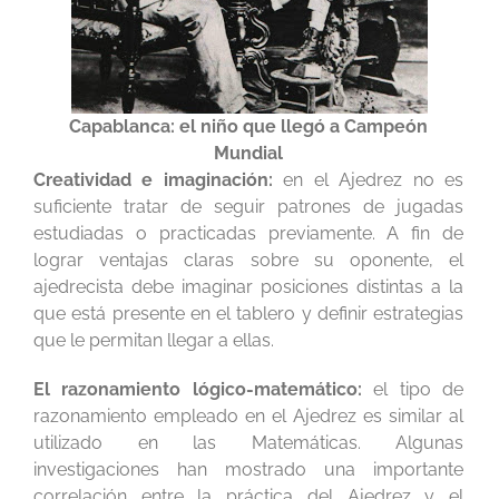
Capablanca: el niño que llegó a Campeón
Mundial
Creatividad e imaginación:
en el Ajedrez no es
suficiente tratar de seguir patrones de jugadas
estudiadas o practicadas previamente. A fin de
lograr ventajas claras sobre su oponente, el
ajedrecista debe imaginar posiciones distintas a la
que está presente en el tablero y definir estrategias
que le permitan llegar a ellas.
El razonamiento lógico-matemático:
el tipo de
razonamiento empleado en el Ajedrez es similar al
utilizado en las Matemáticas. Algunas
investigaciones han mostrado una importante
correlación entre la práctica del Ajedrez y el