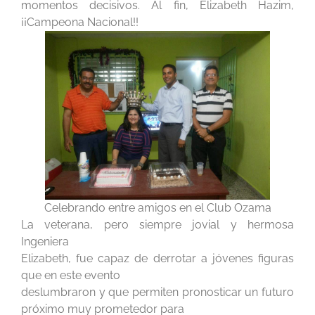
momentos decisivos. Al fin, Elizabeth Hazim,
¡¡Campeona Nacional!!
Celebrando entre amigos en el Club Ozama
La veterana, pero siempre jovial y hermosa
Ingeniera
Elizabeth, fue capaz de derrotar a jóvenes figuras
que en este evento
deslumbraron y que permiten pronosticar un futuro
próximo muy prometedor para