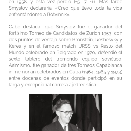
en 1958, y esta vez perdió (+5 -7 =11. Más tarde
Smyslov declararía: «Creo que llevo toda la vida
enfrentándome a Botvínnik».
Cabe destacar que Smyslov fue el ganador del
fortísimo Torneo de Candidatos de Zurich 1953, con
dos puntos de ventaja sobre Bronstein, Reshesvky y
Keres y en el famoso match URSS vs Resto del
Mundo celebrado en Belgrado en 1970, defendió el
sexto tablero del tremendo equipo soviético.
Asimismo, fue ganador de tres Torneos Capablanca
in memorian celebrados en Cuba (1964, 1965 y 1973)
entre docenas de eventos donde participó en su
larga y excepcional carrera ajedrecística.