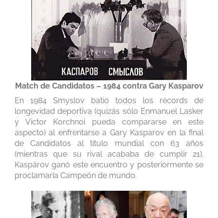
Match de Candidatos – 1984 contra Gary Kasparov
En 1984 Smyslov batió todos los récords de
longevidad deportiva (quizás sólo Enmanuel Lasker
y Victor Korchnoi pueda compararse en este
aspecto) al enfrentarse a Gary Kasparov en la final
de Candidatos al título mundial con 63 años
(mientras que su rival acababa de cumplir 21).
Kaspárov ganó este encuentro y posteriormente se
proclamaría Campeón de mundo.