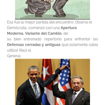
Esa fue la mejor partida del encuentro; Obama el
Demócrata, comenzó con una
Apertura
Moderna
,
Variante del Cambio
, de
su bien entrenado repertorio para enfrentar las
Defensas cerradas y antiguas
que solamente sabía
utilizar Raúl el
General.