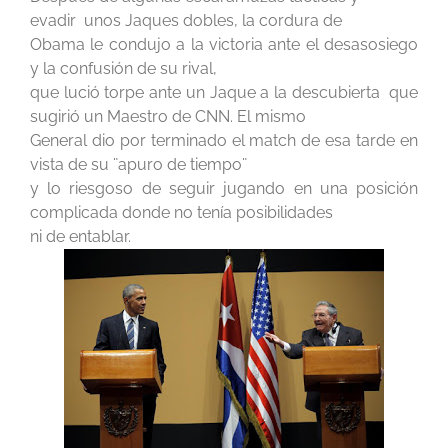
evadir unos Jaques dobles, la cordura de
Obama le condujo a la victoria ante el desasosiego
y la confusión de su rival,
que lució torpe ante un Jaque a la descubierta que
sugirió un Maestro de CNN. El mismo
General dio por terminado el match de esa tarde en
vista de su ¨apuro de tiempo¨
y lo riesgoso de seguir jugando en una posición
complicada donde no tenía posibilidades
ni de entablar.