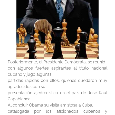
Posteriormente, el Presidente Demócrata, se reunió
con algunos fuertes aspirantes al título nacional
cubano y jugó algunas
partidas rápidas con ellos, quienes quedaron muy
agradecidos con su
presentación ajedrecística en el país de José Raúl
Capablanca.
Al concluir Obama su visita amistosa a Cuba,
catalogada por los aficionados cubanos y