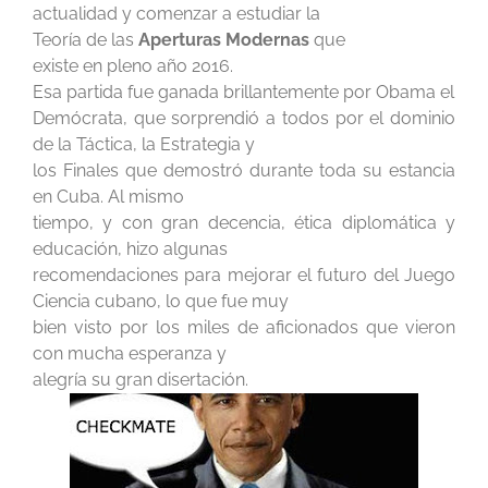
actualidad y comenzar a estudiar la
Teoría de las
Aperturas Modernas
que
existe en pleno año 2016.
Esa partida fue ganada brillantemente por Obama el
Demócrata, que sorprendió a todos por el dominio
de la Táctica, la Estrategia y
los Finales que demostró durante toda su estancia
en Cuba. Al mismo
tiempo, y con gran decencia, ética diplomática y
educación, hizo algunas
recomendaciones para mejorar el futuro del Juego
Ciencia cubano, lo que fue muy
bien visto por los miles de aficionados que vieron
con mucha esperanza y
alegría su gran disertación.