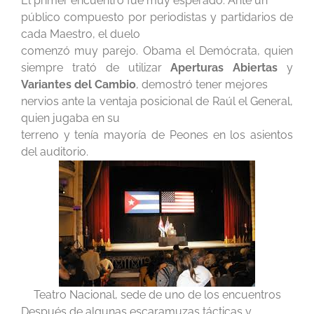
El primer encuentro fue muy esperado. Ante un
público compuesto por periodistas y partidarios de
cada Maestro, el duelo
comenzó muy parejo. Obama el Demócrata, quien
siempre trató de utilizar
Aperturas Abiertas
y
Variantes del Cambio
, demostró tener mejores
nervios ante la ventaja posicional de Raúl el General,
quien jugaba en su
terreno y tenía mayoría de Peones en los asientos
del auditorio.
Teatro Nacional, sede de uno de los encuentros
Después de algunas escaramuzas tácticas y