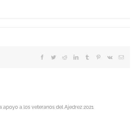
Facebook
Twitter
Reddit
LinkedIn
Tumblr
Pinterest
Vk
Correo
electrón
a apoyo a los veteranos del Ajedrez 2021