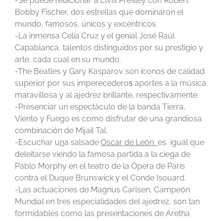
-Se puede relacionar a Elvis Presley con Robert
Bobby Fischer, dos estrellas que dominaron el
mundo, famosos, únicos y excéntricos.
-La inmensa Celia Cruz y el genial José Raúl
Capablanca, talentos distinguidos por su prestigio y
arte, cada cual en su mundo.
-The Beatles y Gary Kasparov son íconos de calidad
superior por sus imperecedero
s
aportes a la música
maravillosa y al ajedrez brillante, respectivamente.
-Presenciar un espectáculo de la banda Tierra,
Viento y Fuego es como disfrutar de una grandiosa
combinación de Mijail Tal.
-Escuchar u
n
a salsade
Oscar de León
es igual que
deleitarse viendo la famosa partida a la ciega de
Pablo Morphy en el teatro de la Ópera de Paris
contra el Duque Brunswick y el Conde Isouard.
-Las actuaciones de Magnus Carlsen, Campeón
Mundial en tres especialidades del ajedrez, son tan
formidables como las presentaciones de Aretha