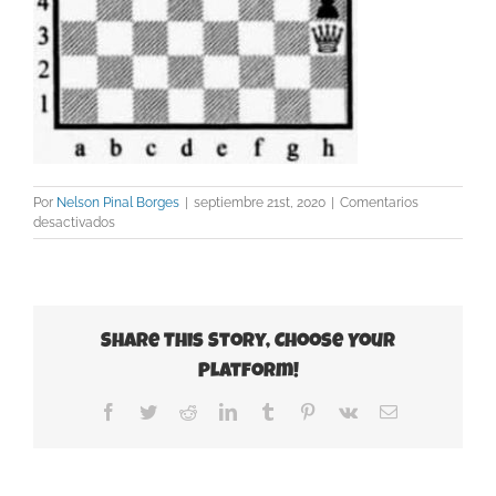
Por
Nelson Pinal Borges
|
septiembre 21st, 2020
|
Comentarios
en
desactivados
Diagrama-
3-
2
Share This Story, Choose Your
Platform!
Facebook
Twitter
Reddit
LinkedIn
Tumblr
Pinterest
Vk
Correo
electrónico