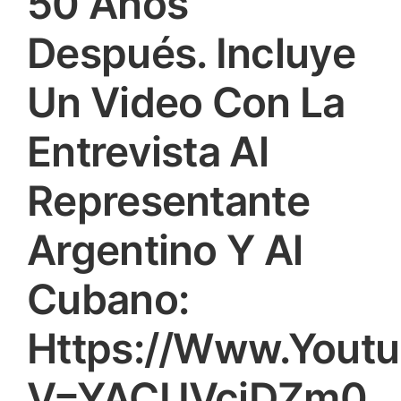
50 Años
Después. Incluye
Un Video Con La
Entrevista Al
Representante
Argentino Y Al
Cubano:
Https://www.yout
V=YACUVcjDZm0