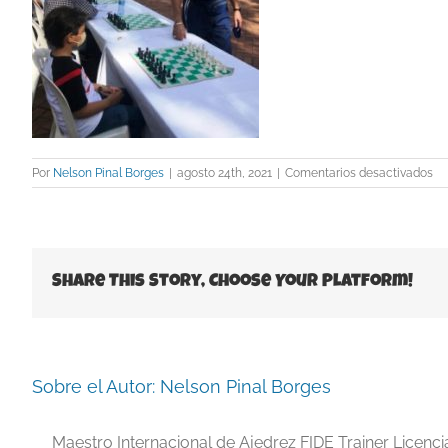
en
Por
Nelson Pinal Borges
|
agosto 24th, 2021
|
Comentarios desactivados
Gr
FI
2
Share This Story, Choose Your Platform!
Sobre el Autor:
Nelson Pinal Borges
Maestro Internacional de Ajedrez FIDE Trainer Licenc