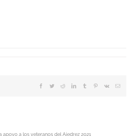
Facebook
Twitter
Reddit
LinkedIn
Tumblr
Pinterest
Vk
Correo
electrón
a apoyo a los veteranos del Ajedrez 2021