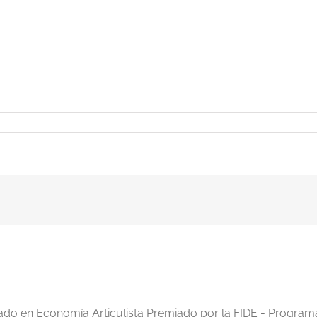
acias-
DE-
iado en Economía Articulista Premiado por la FIDE - Program