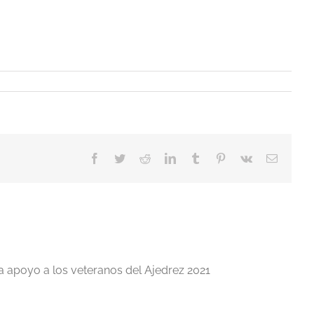
Facebook
Twitter
Reddit
LinkedIn
Tumblr
Pinterest
Vk
Correo
electrón
a apoyo a los veteranos del Ajedrez 2021