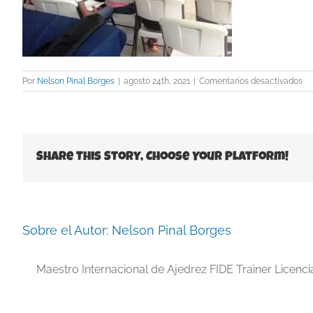
en
Por
Nelson Pinal Borges
|
agosto 24th, 2021
|
Comentarios desactivados
Gr
FI
9
Share This Story, Choose Your Platform!
Sobre el Autor:
Nelson Pinal Borges
Maestro Internacional de Ajedrez FIDE Trainer Licenc