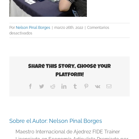
Por
Nelson Pinal Borges
|
marzo 26th, 2022
|
Comentarios
en
desactivados
RAYDILY-
OK
Share This Story, Choose Your
Platform!
Facebook
Twitter
Reddit
LinkedIn
Tumblr
Pinterest
Vk
Correo
electrónico
Sobre el Autor:
Nelson Pinal Borges
Maestro Internacional de Ajedrez FIDE Trainer