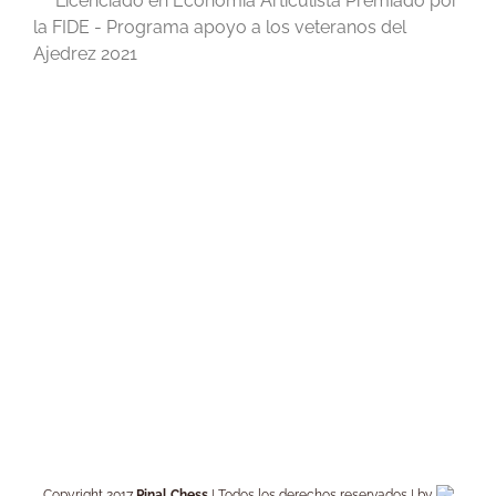
Licenciado en Economía Articulista Premiado por
la FIDE - Programa apoyo a los veteranos del
Ajedrez 2021
Copyright 2017
Pinal Chess
| Todos los derechos reservados | by