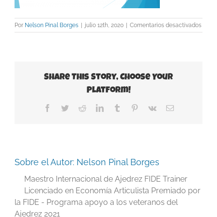
en
Por
Nelson Pinal Borges
|
julio 12th, 2020
|
Comentarios desactivados
imag
16
Share This Story, Choose Your
Platform!
Facebook
Twitter
Reddit
LinkedIn
Tumblr
Pinterest
Vk
Correo
electrónico
Sobre el Autor:
Nelson Pinal Borges
Maestro Internacional de Ajedrez FIDE Trainer
Licenciado en Economía Articulista Premiado por
la FIDE - Programa apoyo a los veteranos del
Ajedrez 2021