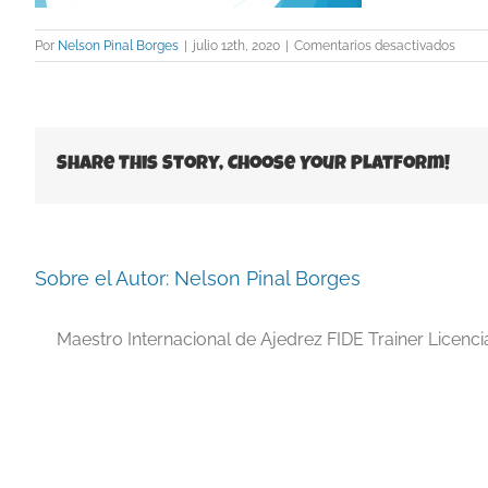
en
Por
Nelson Pinal Borges
|
julio 12th, 2020
|
Comentarios desactivados
imag
3
Share This Story, Choose Your Platform!
Sobre el Autor:
Nelson Pinal Borges
Maestro Internacional de Ajedrez FIDE Trainer Licenc