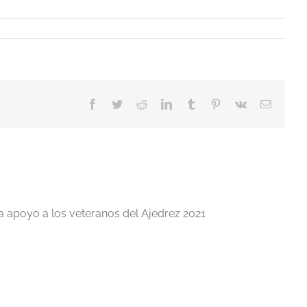
Facebook
Twitter
Reddit
LinkedIn
Tumblr
Pinterest
Vk
Correo
electrón
a apoyo a los veteranos del Ajedrez 2021