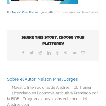
en
Por
Nelson Pinal Borges
|
julio 12th, 2020
|
Comentarios desactivados
imag
30
Share This Story, Choose Your
Platform!
Facebook
Twitter
Reddit
LinkedIn
Tumblr
Pinterest
Vk
Correo
electrónico
Sobre el Autor:
Nelson Pinal Borges
Maestro Internacional de Ajedrez FIDE Trainer
Licenciado en Economía Articulista Premiado por
la FIDE - Programa apoyo a los veteranos del
Ajedrez 2021