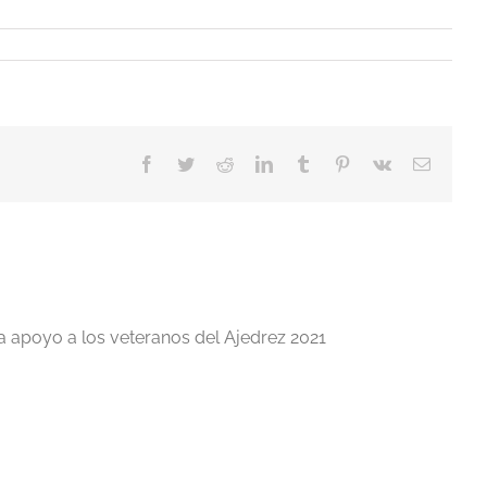
Facebook
Twitter
Reddit
LinkedIn
Tumblr
Pinterest
Vk
Correo
electrón
a apoyo a los veteranos del Ajedrez 2021