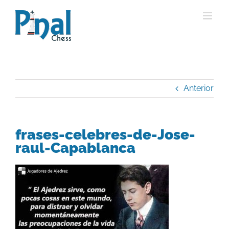
Saltar
al
contenido
Anterior
frases-celebres-de-Jose-
raul-Capablanca