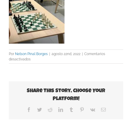
Por
Nelson Pinal Borges
|
agosto 22nd, 2022
|
Comentarios
en
desactivados
marzo-
2022
Share This Story, Choose Your
Platform!
Facebook
Twitter
Reddit
LinkedIn
Tumblr
Pinterest
Vk
Correo
electrónico