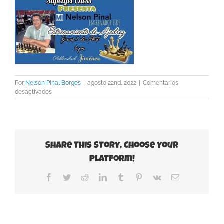
Por
Nelson Pinal Borges
|
agosto 22nd, 2022
|
Comentarios
en
desactivados
SUPLE-
1
Share This Story, Choose Your
Platform!
Facebook
Twitter
Reddit
LinkedIn
Tumblr
Pinterest
Vk
Correo
electrónico