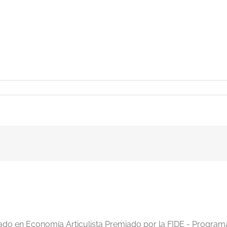
ис_Спасский__2016
iado en Economía Articulista Premiado por la FIDE - Program