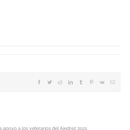
Facebook
Twitter
Reddit
LinkedIn
Tumblr
Pinterest
Vk
Correo
electrón
a apoyo a los veteranos del Ajedrez 2021