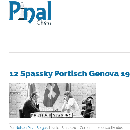
Saltar
al
contenido
12 Spassky Portisch Genova 1
en
Por
Nelson Pinal Borges
|
junio 18th, 2020
|
Comentarios desactivados