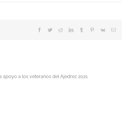
Facebook
Twitter
Reddit
LinkedIn
Tumblr
Pinterest
Vk
Correo
electrón
a apoyo a los veteranos del Ajedrez 2021