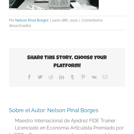
Por
Nelson Pinal Borges
|
junio 18th, 2020
|
Comentarios
en
desactivados
15
1984
Thesaloniki
Share This Story, Choose Your
Platform!
Facebook
Twitter
Reddit
LinkedIn
Tumblr
Pinterest
Vk
Correo
electrónico
Sobre el Autor:
Nelson Pinal Borges
Maestro Internacional de Ajedrez FIDE Trainer
Licenciado en Economía Articulista Premiado por