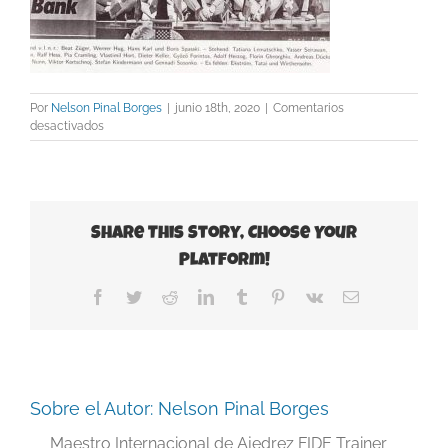
Por
Nelson Pinal Borges
|
junio 18th, 2020
|
Comentarios
en
desactivados
15
Spassky
Zurich
1984
Share This Story, Choose Your
Platform!
Facebook
Twitter
Reddit
LinkedIn
Tumblr
Pinterest
Vk
Correo
electrónico
Sobre el Autor:
Nelson Pinal Borges
Maestro Internacional de Ajedrez FIDE Trainer