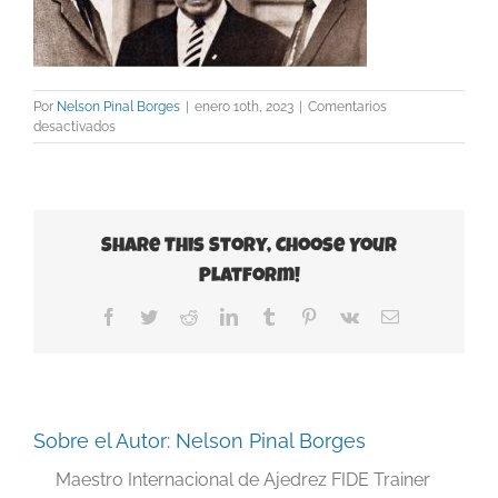
Por
Nelson Pinal Borges
|
enero 10th, 2023
|
Comentarios
en
desactivados
1968-
Korchnoi-
Flohr-
y-
Spassky
Share This Story, Choose Your
Platform!
Facebook
Twitter
Reddit
LinkedIn
Tumblr
Pinterest
Vk
Correo
electrónico
Sobre el Autor:
Nelson Pinal Borges
Maestro Internacional de Ajedrez FIDE Trainer