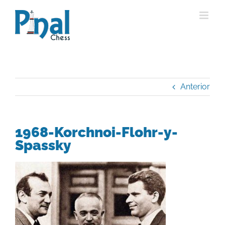
Saltar
al
contenido
Anterior
1968-Korchnoi-Flohr-y-
Spassky