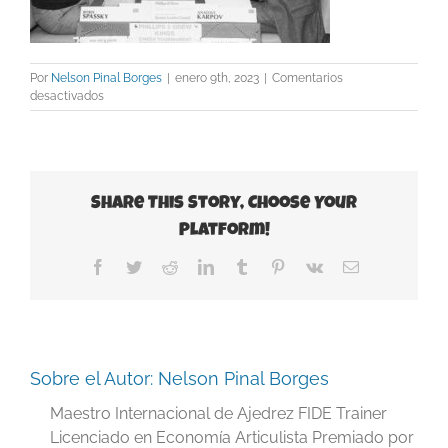
Por
Nelson Pinal Borges
|
enero 9th, 2023
|
Comentarios
en
desactivados
20
londres
1982
Share This Story, Choose Your
Platform!
Facebook
Twitter
Reddit
LinkedIn
Tumblr
Pinterest
Vk
Correo
electrónico
Sobre el Autor:
Nelson Pinal Borges
Maestro Internacional de Ajedrez FIDE Trainer
Licenciado en Economía Articulista Premiado por