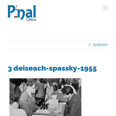
Saltar
al
contenido
Anterior
3 deiseach-spassky-1955