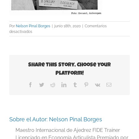
Por
Nelson Pinal Borges
|
junio 18th, 2020
|
Comentarios
en
desactivados
3
deiseach-
spassky-
1955
Share This Story, Choose Your
Platform!
Facebook
Twitter
Reddit
LinkedIn
Tumblr
Pinterest
Vk
Correo
electrónico
Sobre el Autor:
Nelson Pinal Borges
Maestro Internacional de Ajedrez FIDE Trainer
Licenciado en Economía Articulista Premiado por