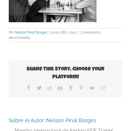
Por
Nelson Pinal Borges
|
junio 18th, 2020
|
Comentarios
en
desactivados
4
Spassky
Botvinnik
Moscú
1966
Share This Story, Choose Your
Platform!
Facebook
Twitter
Reddit
LinkedIn
Tumblr
Pinterest
Vk
Correo
electrónico
Sobre el Autor:
Nelson Pinal Borges
Maestro Internacional de Ajedrez FIDE Trainer