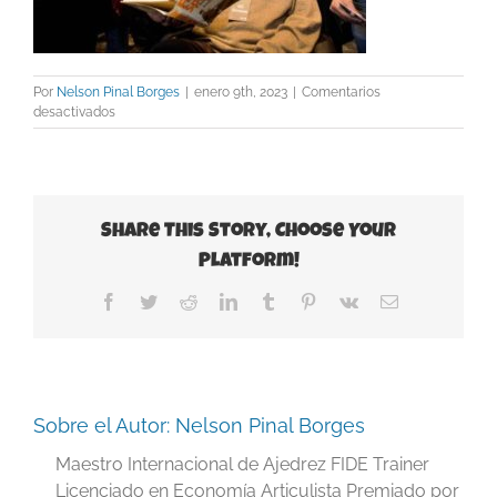
Por
Nelson Pinal Borges
|
enero 9th, 2023
|
Comentarios
en
desactivados
Berlín
Alemania
2015
Share This Story, Choose Your
Platform!
Facebook
Twitter
Reddit
LinkedIn
Tumblr
Pinterest
Vk
Correo
electrónico
Sobre el Autor:
Nelson Pinal Borges
Maestro Internacional de Ajedrez FIDE Trainer
Licenciado en Economía Articulista Premiado por