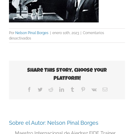
Por
Nelson Pinal Borges
|
enero 10th, 2023
|
Comentarios
en
desactivados
Boris
Spassky
1969
Share This Story, Choose Your
Platform!
Facebook
Twitter
Reddit
LinkedIn
Tumblr
Pinterest
Vk
Correo
electrónico
Sobre el Autor:
Nelson Pinal Borges
Maestro Internacional de Ajedrez FIDE Trainer