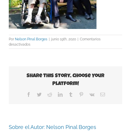
Por
Nelson Pinal Borges
|
junio 19th, 2020
|
Comentarios
en
desactivados
Spassky-
2019
Share This Story, Choose Your
Platform!
Facebook
Twitter
Reddit
LinkedIn
Tumblr
Pinterest
Vk
Correo
electrónico
Sobre el Autor:
Nelson Pinal Borges