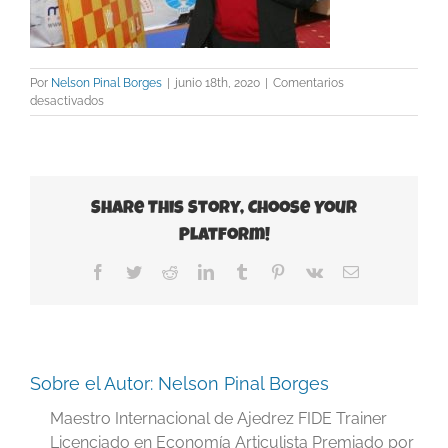
Por
Nelson Pinal Borges
|
junio 18th, 2020
|
Comentarios
en
desactivados
Spassky-
demonstration
Share This Story, Choose Your
Platform!
Facebook
Twitter
Reddit
LinkedIn
Tumblr
Pinterest
Vk
Correo
electrónico
Sobre el Autor:
Nelson Pinal Borges
Maestro Internacional de Ajedrez FIDE Trainer
Licenciado en Economía Articulista Premiado por