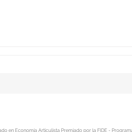
tavo
nilda
iado en Economía Articulista Premiado por la FIDE - Program