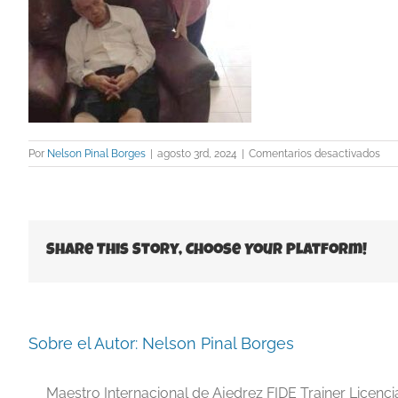
en
Por
Nelson Pinal Borges
|
agosto 3rd, 2024
|
Comentarios desactivados
Gus
y
Bru
Share This Story, Choose Your Platform!
Sobre el Autor:
Nelson Pinal Borges
Maestro Internacional de Ajedrez FIDE Trainer Licenc