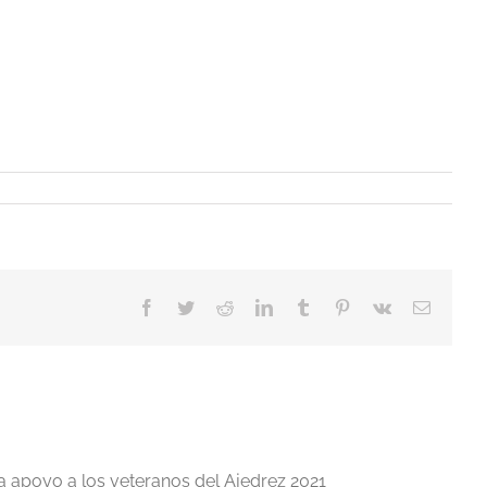
Facebook
Twitter
Reddit
LinkedIn
Tumblr
Pinterest
Vk
Correo
electrón
a apoyo a los veteranos del Ajedrez 2021