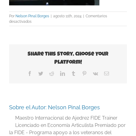
Por
Nelson Pinal Borges
|
agosto 11th, 2024
|
Comentarios
en
desactivados
Carlsen
Share This Story, Choose Your
Platform!
Facebook
Twitter
Reddit
LinkedIn
Tumblr
Pinterest
Vk
Correo
electrónico
Sobre el Autor:
Nelson Pinal Borges
Maestro Internacional de Ajedrez FIDE Trainer
Licenciado en Economía Articulista Premiado por
la FIDE - Programa apoyo a los veteranos del