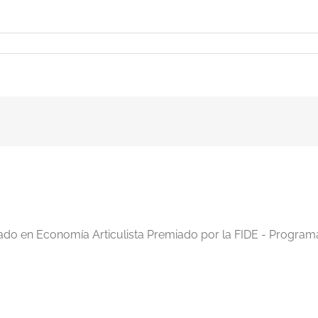
rlsen
po
os
iado en Economía Articulista Premiado por la FIDE - Program