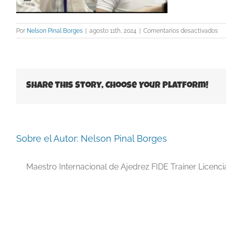
en
Por
Nelson Pinal Borges
|
agosto 11th, 2024
|
Comentarios desactivados
Ca
Ne
oj
Share This Story, Choose Your Platform!
Sobre el Autor:
Nelson Pinal Borges
Maestro Internacional de Ajedrez FIDE Trainer Licenc