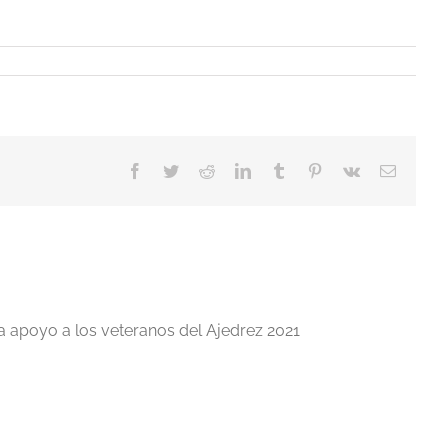
Facebook
Twitter
Reddit
LinkedIn
Tumblr
Pinterest
Vk
Correo
electrón
a apoyo a los veteranos del Ajedrez 2021