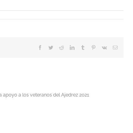
Facebook
Twitter
Reddit
LinkedIn
Tumblr
Pinterest
Vk
Correo
electrón
a apoyo a los veteranos del Ajedrez 2021