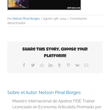
Por
Nelson Pinal Borges
|
agosto 13th, 2024
|
Comentarios
en
desactivados
CREATOR:
gd-
jpeg
v1.0
(using
Share This Story, Choose Your
IJG
JPEG
Platform!
v80),
quality
Facebook
Twitter
Reddit
LinkedIn
Tumblr
Pinterest
Vk
Correo
=
electrónico
90
Sobre el Autor:
Nelson Pinal Borges
Maestro Internacional de Ajedrez FIDE Trainer
Licenciado en Economía Articulista Premiado por