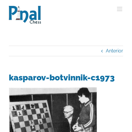
Saltar
al
contenido
Anterior
kasparov-botvinnik-c1973