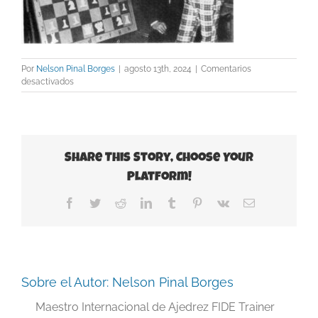
Por
Nelson Pinal Borges
|
agosto 13th, 2024
|
Comentarios
en
desactivados
kasparov-
botvinnik-
c1973
Share This Story, Choose Your
Platform!
Facebook
Twitter
Reddit
LinkedIn
Tumblr
Pinterest
Vk
Correo
electrónico
Sobre el Autor:
Nelson Pinal Borges
Maestro Internacional de Ajedrez FIDE Trainer