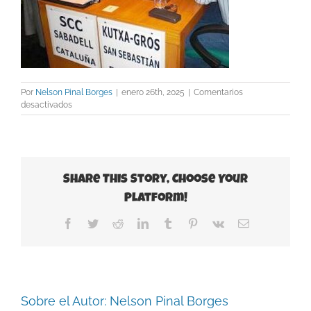
Por
Nelson Pinal Borges
|
enero 26th, 2025
|
Comentarios
en
desactivados
amador_scc
Share This Story, Choose Your
Platform!
Facebook
Twitter
Reddit
LinkedIn
Tumblr
Pinterest
Vk
Correo
electrónico
Sobre el Autor:
Nelson Pinal Borges