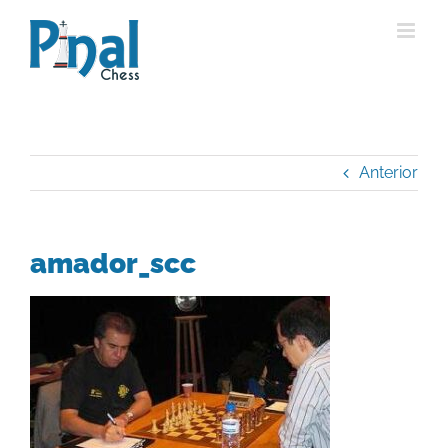
Saltar
al
contenido
Anterior
amador_scc