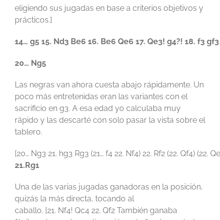
eligiendo sus jugadas en base a criterios objetivos y
prácticos.]
14…
g5
15.
Nd3
Be6
16.
Be6
Qe6
17.
Qe3!
g4?! 18. f3 gf
20… Ng5
Las negras van ahora cuesta abajo rápidamente. Un
poco más entretenidas eran las variantes con el
sacrificio en g3. A esa edad yo calculaba muy
rápido y las descarté con solo pasar la vista sobre el
tablero.
[20… Ng3 21. hg3 Rg3 (21… f4 22. Nf4) 22. Rf2 (22. Qf4) (22. Q
21.Rg1
Una de las varias jugadas ganadoras en la posición,
quizás la más directa, tocando al
caballo. [21. Nf4! Qc4 22. Qf2 También ganaba