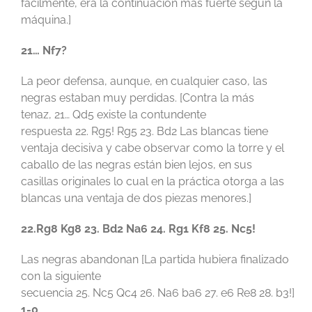
fácilmente, era la continuación más fuerte según la
máquina.]
21… Nf7?
La peor defensa, aunque, en cualquier caso, las
negras estaban muy perdidas. [Contra la más
tenaz, 21… Qd5 existe la contundente
respuesta 22. Rg5! Rg5 23. Bd2 Las blancas tiene
ventaja decisiva y cabe observar como la torre y el
caballo de las negras están bien lejos, en sus
casillas originales lo cual en la práctica otorga a las
blancas una ventaja de dos piezas menores.]
22.Rg8
Kg8
23.
Bd2
Na6
24.
Rg1
Kf8
25.
Nc5!
Las negras abandonan [La partida hubiera finalizado
con la siguiente
secuencia 25. Nc5 Qc4 26. Na6 ba6 27. e6 Re8 28. b3!]
1-0