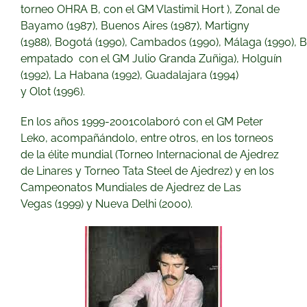
torneo OHRA B, con el GM
Vlastimil Hort
), Zonal de
Bayamo (1987),
Buenos Aires
(1987), Martigny
(1988),
Bogotá
(1990),
Cambados
(1990),
Málaga
(1990),
B
empatado con el GM
Julio Granda Zuñiga
), Holguín
(1992), La Habana (1992),
Guadalajara
(1994)
y
Olot
(1996).
En los años 1999-2001colaboró ​​con el GM
Peter
Leko
, acompañándolo, entre otros, en los torneos
de la élite mundial (
Torneo Internacional de Ajedrez
de Linares
y
Torneo Tata Steel de Ajedrez
) y en
los
Campeonatos Mundiales de Ajedrez
de
Las
Vegas
(1999) y
Nueva Delhi
(2000).