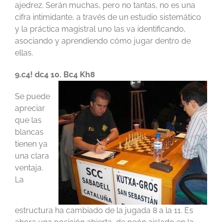
ajedrez. Serán muchas, pero no tantas, no es una
cifra intimidante, a través de un estudio sistemático
y la práctica magistral uno las va identificando,
asociando y aprendiendo cómo jugar dentro de
ellas.
9.c4! dc4 10. Bc4 Kh8
Se puede
apreciar
que las
blancas
tienen ya
una clara
ventaja.
La
estructura ha cambiado de la jugada 8 a la 11. Es