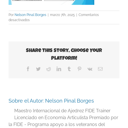
Por
Nelson Pinal Borges
|
marzo 7th, 2025
|
Comentarios
en
desactivados
Slide12
Share This Story, Choose Your
Platform!
Facebook
Twitter
Reddit
LinkedIn
Tumblr
Pinterest
Vk
Correo
electrónico
Sobre el Autor:
Nelson Pinal Borges
Maestro Internacional de Ajedrez FIDE Trainer
Licenciado en Economía Articulista Premiado por
la FIDE - Programa apoyo a los veteranos del