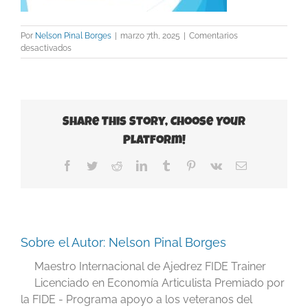
Por
Nelson Pinal Borges
|
marzo 7th, 2025
|
Comentarios
en
desactivados
Slide18
Share This Story, Choose Your
Platform!
Facebook
Twitter
Reddit
LinkedIn
Tumblr
Pinterest
Vk
Correo
electrónico
Sobre el Autor:
Nelson Pinal Borges
Maestro Internacional de Ajedrez FIDE Trainer
Licenciado en Economía Articulista Premiado por
la FIDE - Programa apoyo a los veteranos del