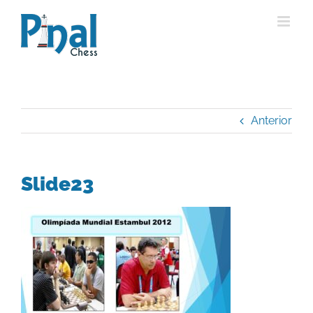
Saltar
al
contenido
Anterior
Slide23