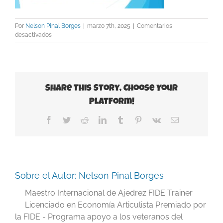
Por
Nelson Pinal Borges
|
marzo 7th, 2025
|
Comentarios
en
desactivados
Slide23
Share This Story, Choose Your
Platform!
Facebook
Twitter
Reddit
LinkedIn
Tumblr
Pinterest
Vk
Correo
electrónico
Sobre el Autor:
Nelson Pinal Borges
Maestro Internacional de Ajedrez FIDE Trainer
Licenciado en Economía Articulista Premiado por
la FIDE - Programa apoyo a los veteranos del