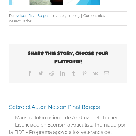
Por
Nelson Pinal Borges
|
marzo 7th, 2025
|
Comentarios
en
desactivados
Slide36
Share This Story, Choose Your
Platform!
Facebook
Twitter
Reddit
LinkedIn
Tumblr
Pinterest
Vk
Correo
electrónico
Sobre el Autor:
Nelson Pinal Borges
Maestro Internacional de Ajedrez FIDE Trainer
Licenciado en Economía Articulista Premiado por
la FIDE - Programa apoyo a los veteranos del