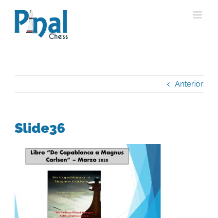
Saltar
al
contenido
Anterior
Slide36