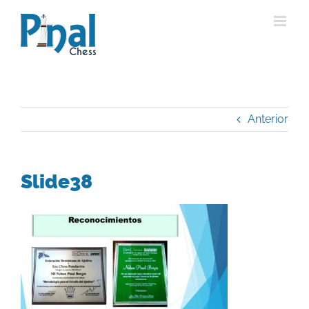
Saltar
al
contenido
Anterior
Slide38