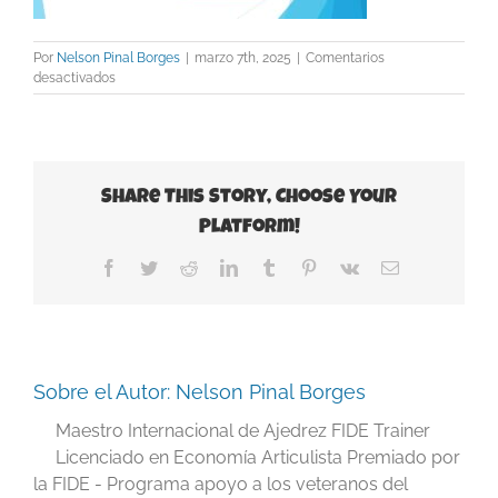
Por
Nelson Pinal Borges
|
marzo 7th, 2025
|
Comentarios
en
desactivados
Slide38
Share This Story, Choose Your
Platform!
Facebook
Twitter
Reddit
LinkedIn
Tumblr
Pinterest
Vk
Correo
electrónico
Sobre el Autor:
Nelson Pinal Borges
Maestro Internacional de Ajedrez FIDE Trainer
Licenciado en Economía Articulista Premiado por
la FIDE - Programa apoyo a los veteranos del